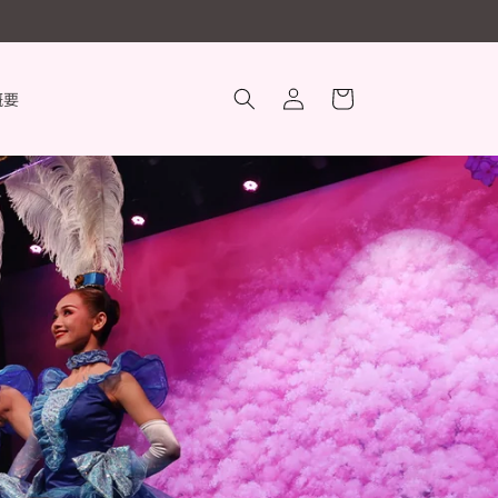
ロ
カ
グ
ー
概要
イ
ト
ン